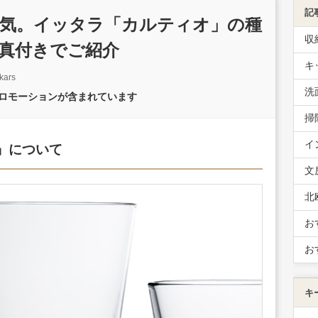
記
気。イッタラ「カルティオ」の種
収
真付きでご紹介
キ
ars
洗
プロモーションが含まれています
掃
イ
io」について
文
北
お
お
キ