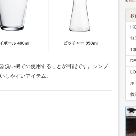
お
IK
無
イボール 400ml
ピッチャー 950ml
1
D
器洗い機での使用することが可能です。シンプ
L
いしやすいアイテム。
ホ
収