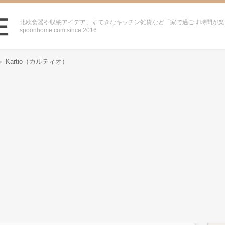
北欧食器や収納アイデア、すてきなキッチン雑貨など「家で過ごす時間が楽
spoonhome.com since 2016
›
Kartio（カルティオ）