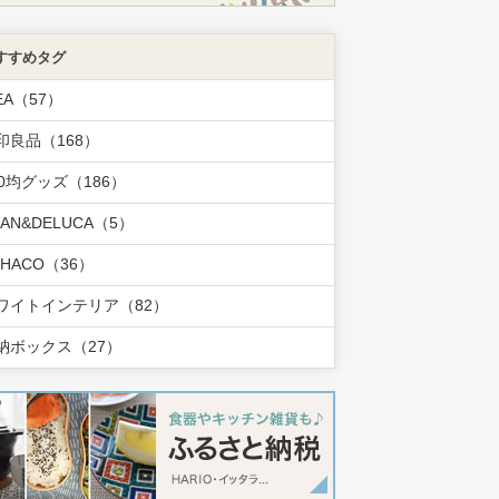
すすめタグ
EA（57）
印良品（168）
00均グッズ（186）
EAN&DELUCA（5）
OHACO（36）
ワイトインテリア（82）
納ボックス（27）