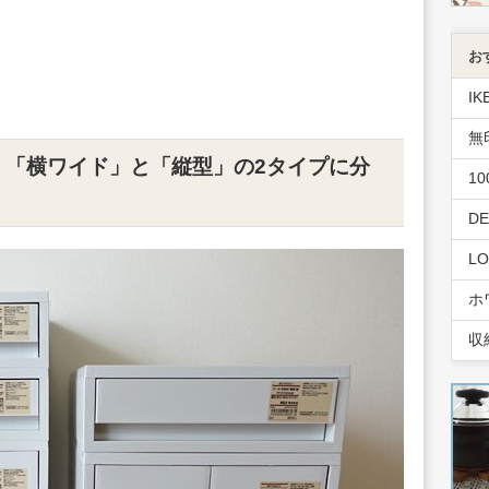
お
IK
無
。「横ワイド」と「縦型」の2タイプに分
1
D
L
ホ
収