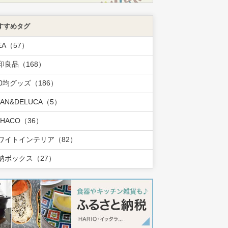
すすめタグ
EA（57）
印良品（168）
00均グッズ（186）
EAN&DELUCA（5）
OHACO（36）
ワイトインテリア（82）
納ボックス（27）