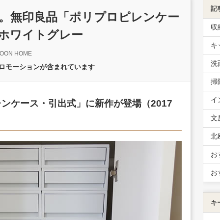
記
。無印良品「ポリプロピレンケー
収
ホワイトグレー
キ
OON HOME
洗
プロモーションが含まれています
掃
イ
ンケース・引出式」に新作が登場（2017
文
北
お
お
キ