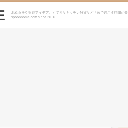
北欧食器や収納アイデア、すてきなキッチン雑貨など「家で過ごす時間が楽
spoonhome.com since 2016