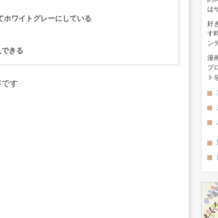
は
てホワイトグレーにしている
好
す
ン
入できる
漫
ブ
ト
容です