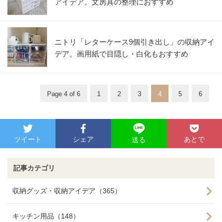
アイデア。文房具の整理におすすめ
ニトリ「レターケース9個引き出し」の収納アイ
デア。画用紙で目隠し・白化もおすすめ
Page 4 of 6
1
2
3
4
5
6
ツイート
シェア
あとで
送る
記事カテゴリ
収納グッズ・収納アイデア（365）
キッチン用品（148）