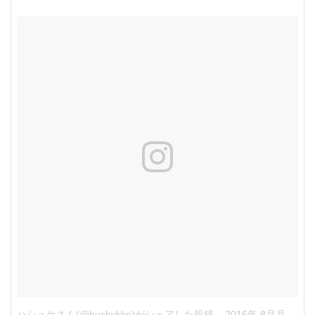
ハシュケさん(@hushykke)がシェアした投稿
–
2016年 8月月25日午後9時48分PDT