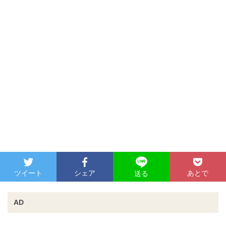
ツイート
シェア
あとで
送る
AD