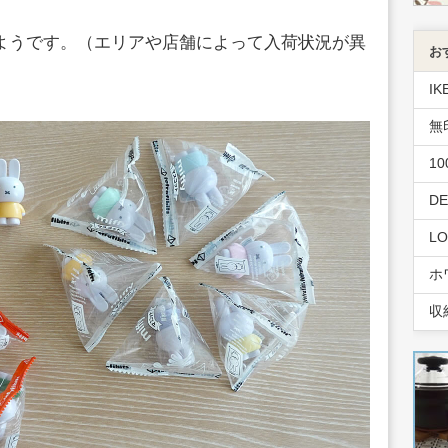
たようです。（エリアや店舗によって入荷状況が異
お
IK
無
1
D
L
ホ
収