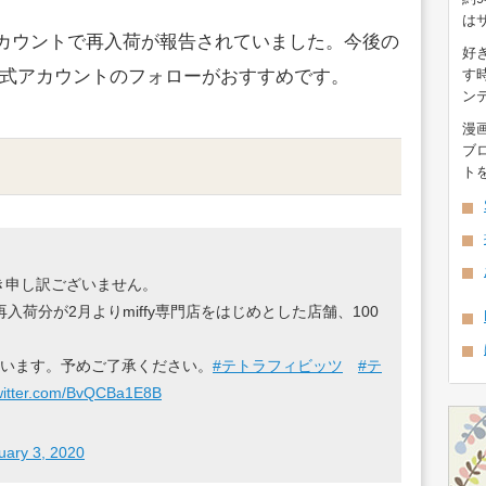
は
erアカウントで再入荷が報告されていました。今後の
好
式アカウントのフォローがおすすめです。
す
ン
漫
ブ
ト
き申し訳ございません。
再入荷分が2月よりmiffy専門店をはじめとした店舗、100
。
ざいます。予めご了承ください。
#テトラフィビッツ
#テ
twitter.com/BvQCBa1E8B
uary 3, 2020