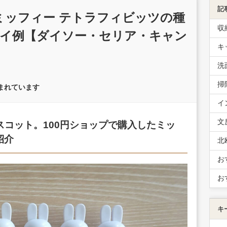
記
。ミッフィー テトラフィビッツの種
収
イ例【ダイソー・セリア・キャン
キ
洗
掃
まれています
イ
文
スコット。100円ショップで購入したミッ
紹介
北
お
お
キ