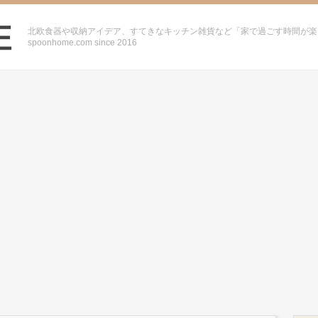
北欧食器や収納アイデア、すてきなキッチン雑貨など「家で過ごす時間が楽
spoonhome.com since 2016