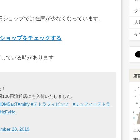
ダ
0円ショップでは在庫が少なくなっています。
人
キ
いショップをチェックする
荷している時があります
運
た！
全国100円流通店にも入荷いたしました。
YvlOM5axT
#miffy
#テトラフィビッツ
#ミッフィーテトラ
eZHzFyHc
mber 28, 2019
こ
約