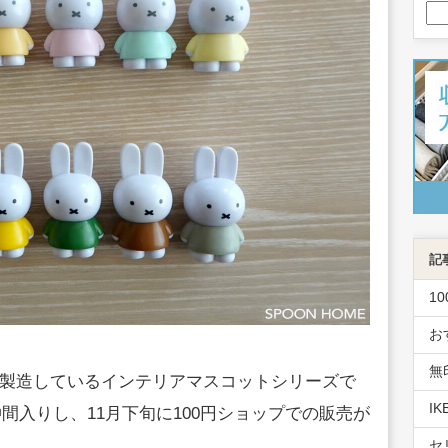
記
1
お
無
が製造しているインテリアマスコットシリーズで
I
仲間入りし、11月下旬に100円ショップでの販売が
セ