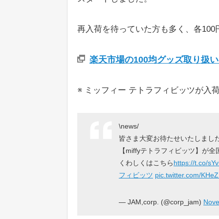
再入荷を待っていた方も多く、各10
楽天市場の100均グッズ取り扱
※ ミッフィー テトラフィビッツが入
\news/
皆さま大変お待たせいたしまし
【miffyテトラフィビッツ】が
くわしくはこちら
https://t.co/s
フィビッツ
pic.twitter.com/KH
— JAM,corp. (@corp_jam)
Nove