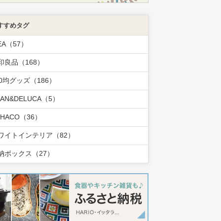
すすめタグ
EA（57）
印良品（168）
00均グッズ（186）
EAN&DELUCA（5）
OHACO（36）
ワイトインテリア（82）
納ボックス（27）