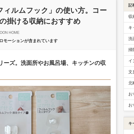
記
「フィルムフック」の使い方。コー
収
の掛ける収納におすすめ
キ
OON HOME
洗
プロモーションが含まれています
掃
イ
」シリーズ。洗面所やお風呂場、キッチンの収
文
北
お
お
キ