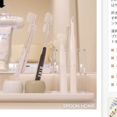
は
好
す
ン
漫
ブ
ト