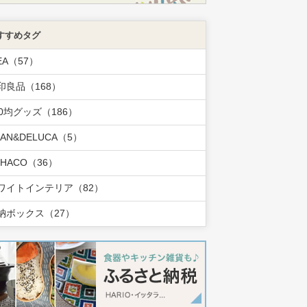
すすめタグ
EA（57）
印良品（168）
00均グッズ（186）
EAN&DELUCA（5）
OHACO（36）
ワイトインテリア（82）
納ボックス（27）