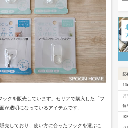
記
1
お
のフックを販売しています。セリアで購入した「フ
無
面が透明になっているアイテムです。
I
販売しており、使い方に合ったフックを選ぶこ
セ