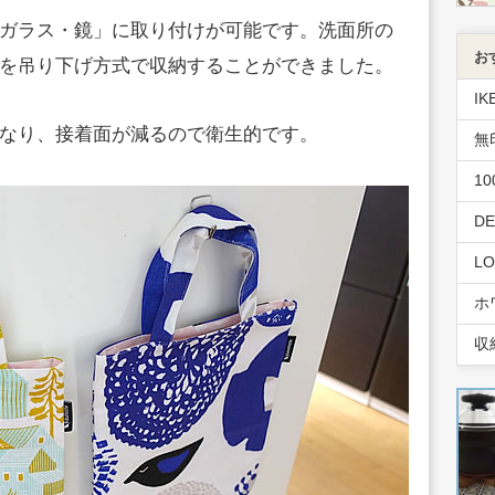
ガラス・鏡」に取り付けが可能です。洗面所の
お
を吊り下げ方式で収納することができました。
IK
なり、接着面が減るので衛生的です。
無
1
D
L
ホ
収