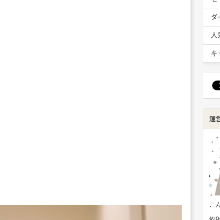
ダ
人
キ
運
こ
約