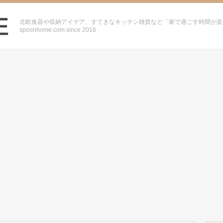
北欧食器や収納アイデア、すてきなキッチン雑貨など「家で過ごす時間が楽
spoonhome.com since 2016