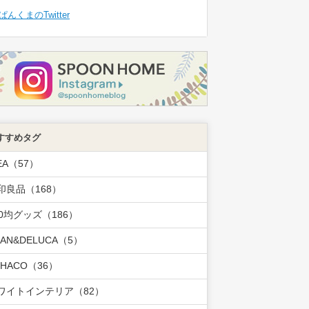
ぱんくまのTwitter
すすめタグ
EA（57）
印良品（168）
00均グッズ（186）
EAN&DELUCA（5）
OHACO（36）
ワイトインテリア（82）