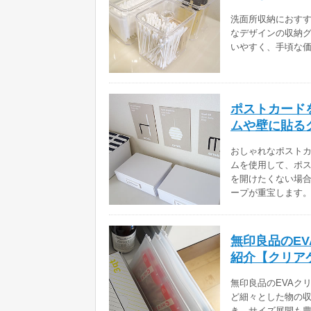
洗面所収納におす
なデザインの収納グ
いやすく、手頃な
ポストカード
ムや壁に貼る
おしゃれなポストカ
ムを使用して、ポ
を開けたくない場
ープが重宝します
無印良品のE
紹介【クリア
無印良品のEVAク
ど細々とした物の
き、サイズ展開も