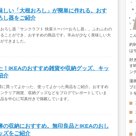
味しい「大根おろし」が簡単に作れる。おす
ろし器をご紹介
おろし器「サンクラフト 快菜スーパーおろし器」。ふわふわの
作ることができ、おすすめの商品です。辛みが少なく美味しい大
こ
とができました。
約
は
好
す
た！IKEAのおすすめ雑貨や収納グッズ、キッ
ン
紹介
漫
実際に買ってよかった、使ってよかった商品をご紹介。おすすめ
ブ
インテリア雑貨、収納グッズなどをブログでレポートしていま
ト
商品を中心に写真付きで掲載しています。
棒の収納におすすめ。無印良品とIKEAのおし
ッズをご紹介