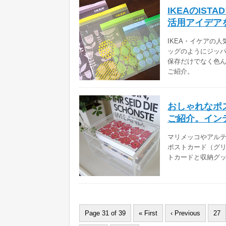
IKEAのIS
活用アイデア
IKEA・イケアの
ッグのようにジッ
保存だけでなく色
ご紹介。
おしゃれなポ
ご紹介。イン
マリメッコやアル
ポストカード（グ
トカードと収納グ
Page 31 of 39
« First
‹ Previous
27