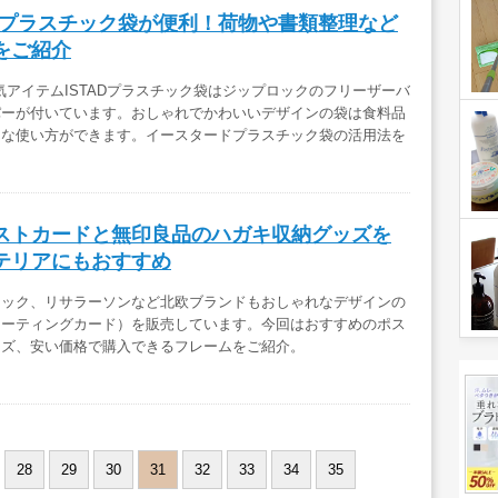
TADプラスチック袋が便利！荷物や書類整理など
をご紹介
人気アイテムISTADプラスチック袋はジップロックのフリーザーバ
パーが付いています。おしゃれでかわいいデザインの袋は食料品
んな使い方ができます。イースタードプラスチック袋の活用法を
ストカードと無印良品のハガキ収納グッズを
テリアにもおすすめ
テック、リサラーソンなど北欧ブランドもおしゃれなデザインの
リーティングカード）を販売しています。今回はおすすめのポス
ッズ、安い価格で購入できるフレームをご紹介。
28
29
30
31
32
33
34
35