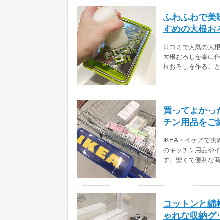
ふわふわで美
すめの大根お
口コミで人気の大根
大根おろしを楽に
根おろしを作るこ
買ってよかっ
チン用品をご
IKEA・イケアで
のキッチン用品や
す。安くて便利な
コットンと綿
ゃれな収納グ