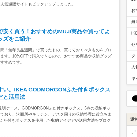
る人気通販サイトもピックアップしました。
お
無
で安く買う！おすすめのMUJI商品や買ってよ
I
ッズをご紹介
セ
期間「無印良品週間」で買ったもの、買っておくべきものをブロ
ダ
ます。10%OFFで購入できるので、おすすめ商品や収納グッズ
おすすめです。
人
キ
い。IKEA GODMORGONふた付きボックス
アと活用法
の透明ケース、GODMORGONふた付きボックス。5点の収納ボッ
っており、洗面所やキッチン、デスク周りの収納整理に役立ちま
運
ONふた付きボックスを使用した収納アイデアや活用方法をブログ
。