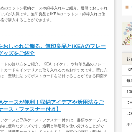
すめのコットン収納ケースや綿棒入れをご紹介。透明でおしゃれ
ッズが人気です。無印良品とIKEAのコットン・綿棒入れは使
価格で購入することができます。
をおしゃれに飾る。無印良品とIKEAのフレー
グッズをご紹介
お
ードの飾り方をご紹介。IKEA（イケア）や無印良品のフレー
IK
ストカードをインテリアに取り入れるのもおすすめです。壁に穴
合は、壁紙に貼ってポストカードを貼付けることができる両面テ
無
。
1
VAケースが便利！収納アイデアや活用法をご
D
ケース・ファスナー付き】
L
リアケースとEVAケース・ファスナー付きは、書類やケーブルな
ホ
収納に便利なグッズです。透明と半透明を使い分けることがで
豊富。携帯用ケースとしてはもちろん、自宅ので整理・収納にも