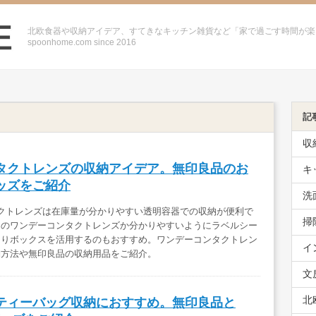
北欧食器や収納アイデア、すてきなキッチン雑貨など「家で過ごす時間が楽
spoonhome.com since 2016
記
収
タクトレンズの収納アイデア。無印良品のお
キ
ッズをご紹介
洗
クトレンズは在庫量が分かりやすい透明容器での収納が便利で
掃
らのワンデーコンタクトレンズか分かりやすいようにラベルシー
切りボックスを活用するのもおすすめ。ワンデーコンタクトレン
イ
納方法や無印良品の収納用品をご紹介。
文
北
ティーバッグ収納におすすめ。無印良品と