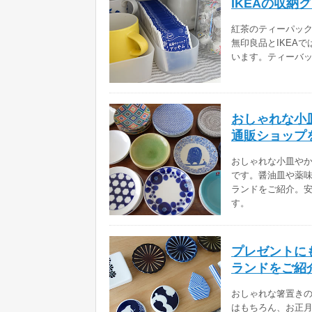
IKEAの収納
紅茶のティーパッ
無印良品とIKEA
います。ティーバ
おしゃれな小
通販ショップ
おしゃれな小皿や
です。醤油皿や薬
ランドをご紹介。
す。
プレゼントに
ランドをご紹
おしゃれな箸置き
はもちろん、お正