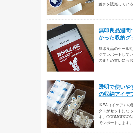
置きを販売してい
無印良品週間
かった収納グ
無印良品のセール
グでレポートしてい
のまとめ買いにも
透明で使いやす
の収納アイデ
IKEA（イケア）
クスがセットにな
す。GODMORG
でレポートします